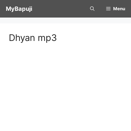
Skip
MyBapuji
Menu
to
content
Dhyan mp3