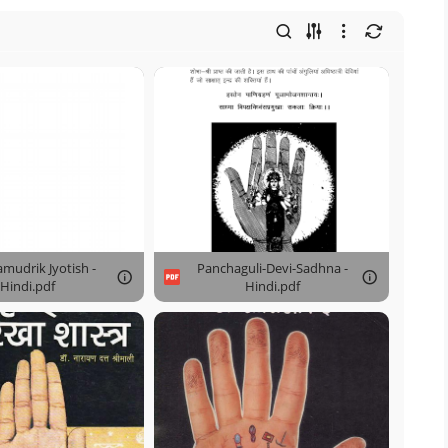
mudrik Jyotish -
Panchaguli-Devi-Sadhna -
Hindi.pdf
Hindi.pdf