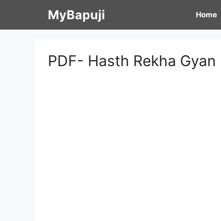
Skip
MyBapuji
Home
to
content
PDF- Hasth Rekha Gyan 