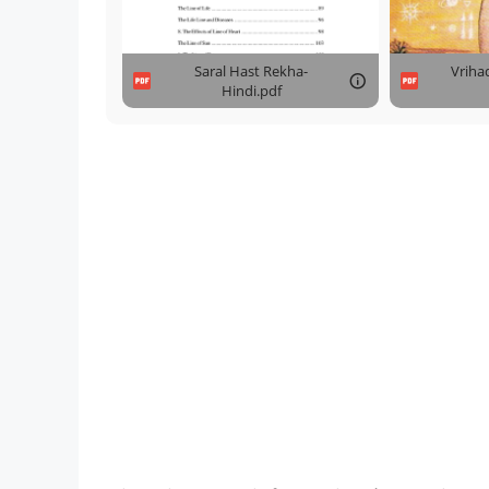
Saral Hast Rekha-
Vriha
Hindi.pdf