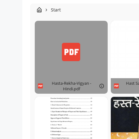
Start
Hasta-Rekha-Vigyan -
Hast Sa
Hindi.pdf