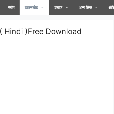
ब्लॉग
डाउनलोड
इलाज
अन्य लिंक
ऑडि
( Hindi )Free Download