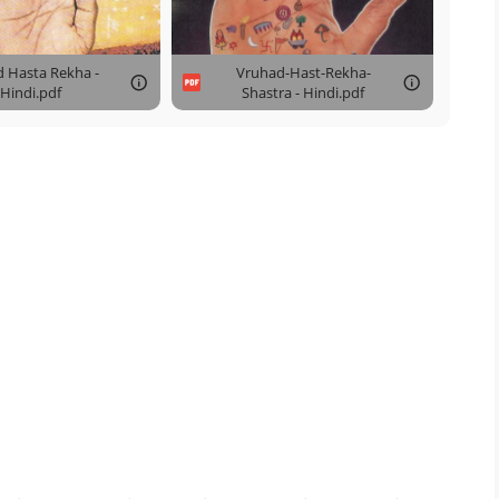
d Hasta Rekha -
Vruhad-Hast-Rekha-
Hindi.pdf
Shastra - Hindi.pdf