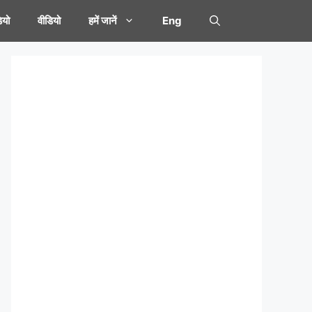
यो
वीडियो
हमें जानें
Eng