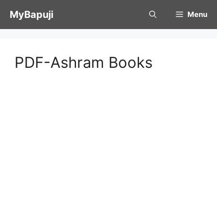
Skip
MyBapuji
Menu
to
content
PDF-Ashram Books