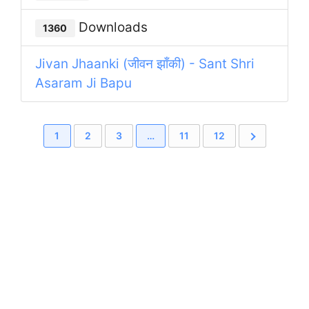
Downloads
1360
Jivan Jhaanki (जीवन झाँकी) - Sant Shri
Asaram Ji Bapu
1
2
3
…
11
12