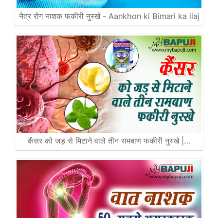
नेत्र रोग नाशक फकीरी नुस्खे - Aankhon ki Bimari ka ilaj
कैंसर को जड़ से मिटाने वाले तीन रामबाण फकीरी नुस्खे |…