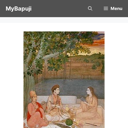
Skip
MyBapuji
Menu
to
content