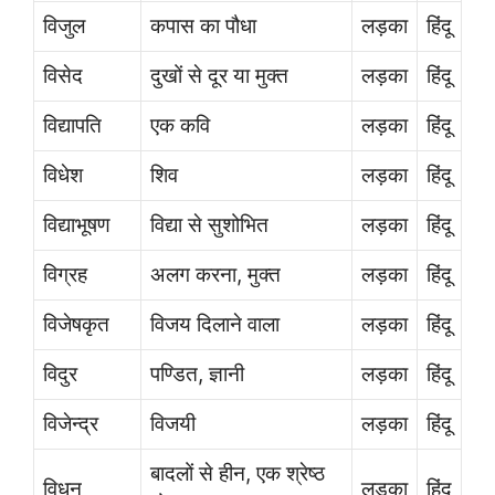
विजुल
कपास का पौधा
लड़का
हिंदू
विसेद
दुखों से दूर या मुक्त
लड़का
हिंदू
विद्यापति
एक कवि
लड़का
हिंदू
विधेश
शिव
लड़का
हिंदू
विद्याभूषण
विद्या से सुशोभित
लड़का
हिंदू
विग्रह
अलग करना, मुक्त
लड़का
हिंदू
विजेषकृत
विजय दिलाने वाला
लड़का
हिंदू
विदुर
पण्डित, ज्ञानी
लड़का
हिंदू
विजेन्द्र
विजयी
लड़का
हिंदू
बादलों से हीन, एक श्रेष्ठ
विधन
लड़का
हिंदू