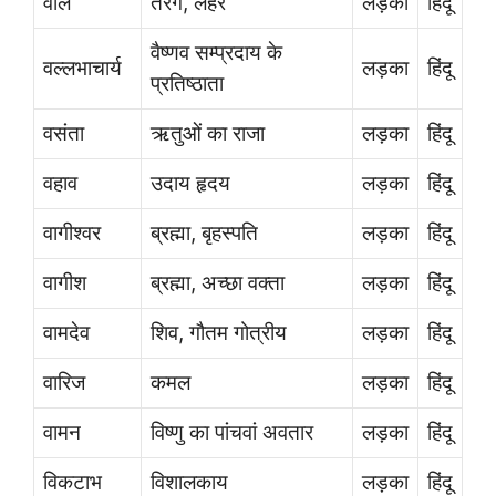
वलि
तरंग, लहर
लड़का
हिंदू
वैष्णव सम्प्रदाय के
वल्लभाचार्य
लड़का
हिंदू
प्रतिष्ठाता
वसंता
ऋतुओं का राजा
लड़का
हिंदू
वहाव
उदाय हृदय
लड़का
हिंदू
वागीश्वर
ब्रह्मा, बृहस्पति
लड़का
हिंदू
वागीश
ब्रह्मा, अच्छा वक्ता
लड़का
हिंदू
वामदेव
शिव, गौतम गोत्रीय
लड़का
हिंदू
वारिज
कमल
लड़का
हिंदू
वामन
विष्णु का पांचवां अवतार
लड़का
हिंदू
विकटाभ
विशालकाय
लड़का
हिंदू