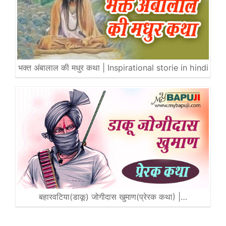
भक्त अंबालाल की मधुर कथा | Inspirational storie in hindi
बहारवटिया(डाकू) जोगीदास खुमाण(प्रेरक कथा) |…