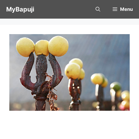
Skip
MyBapuji
Menu
to
content