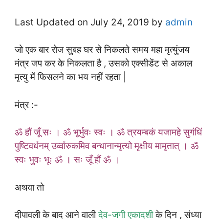
Last Updated on July 24, 2019 by
admin
जो एक बार रोज सुबह घर से निकलते समय महा मृत्युंजय
मंत्र जप कर के निकलता है , उसको एक्सीडेंट से अकाल
मृत्यु में फिसलने का भय नहीं रहता |
मंत्र :-
ॐ हौं जूँ सः । ॐ भूर्भुवः स्वः । ॐ त्रयम्बकं यजामहे सुगंधिं
पुष्टिवर्धनम् उर्व्वारुकमिव बन्धानान्मृत्यो मृक्षीय मामृतात् । ॐ
स्वः भुवः भूः ॐ । सः जूँ हौं ॐ ।
अथवा तो
दीपावली के बाद आने वाली
देव-जगी एकादशी
के दिन , संध्या