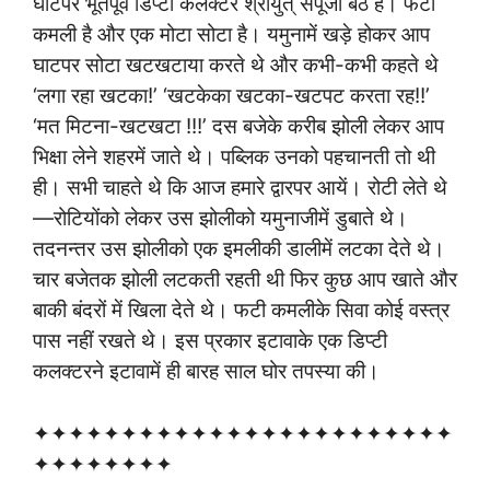
घाटपर भूतपूर्व डिप्टी कलक्टर श्रीयुत् सपूजी बैठे हैं। फटी
कमली है और एक मोटा सोटा है। यमुनामें खड़े होकर आप
घाटपर सोटा खटखटाया करते थे और कभी-कभी कहते थे
‘लगा रहा खटका!’ ‘खटकेका खटका-खटपट करता रह!!’
‘मत मिटना-खटखटा !!!’ दस बजेके करीब झोली लेकर आप
भिक्षा लेने शहरमें जाते थे। पब्लिक उनको पहचानती तो थी
ही। सभी चाहते थे कि आज हमारे द्वारपर आयें। रोटी लेते थे
—रोटियोंको लेकर उस झोलीको यमुनाजीमें डुबाते थे।
तदनन्तर उस झोलीको एक इमलीकी डालीमें लटका देते थे।
चार बजेतक झोली लटकती रहती थी फिर कुछ आप खाते और
बाकी बंदरों में खिला देते थे। फटी कमलीके सिवा कोई वस्त्र
पास नहीं रखते थे। इस प्रकार इटावाके एक डिप्टी
कलक्टरने इटावामें ही बारह साल घोर तपस्या की।
✦✦✦✦✦✦✦✦✦✦✦✦✦✦✦✦✦✦✦✦✦✦✦✦
✦✦✦✦✦✦✦✦