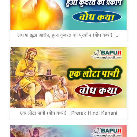
लगाया झूठा आरोप, हुआ कुदरत का प्रकोप (बोध कथा) |…
एक लोटा पानी (बोध कथा) | Prerak Hindi Kahani