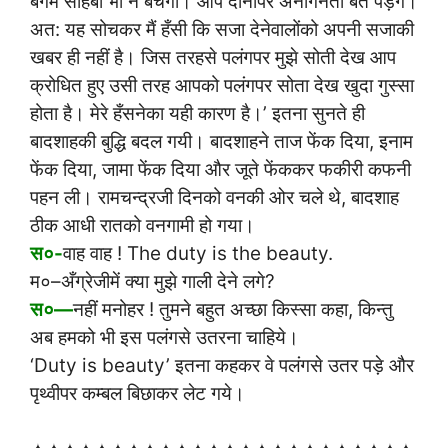
बेगम साहेबा भी न बचेंगी। आप दोनोंपर अनगिनती बेंत पड़ेंगे।
अत: यह सोचकर मैं हँसी कि सजा देनेवालोंको अपनी सजाकी
खबर ही नहीं है। जिस तरहसे पलंगपर मुझे सोती देख आप
क्रोधित हुए उसी तरह आपको पलंगपर सोता देख खुदा गुस्सा
होता है। मेरे हँसनेका यही कारण है।’ इतना सुनते ही
बादशाहकी बुद्धि बदल गयी। बादशाहने ताज फेंक दिया, इनाम
फेंक दिया, जामा फेंक दिया और जूते फेंककर फकीरी कफनी
पहन ली। रामचन्द्रजी दिनको वनकी ओर चले थे, बादशाह
ठीक आधी रातको वनगामी हो गया।
स०-
वाह वाह ! The duty is the beauty.
म०–अँग्रेजीमें क्या मुझे गाली देने लगे?
स०—
नहीं मनोहर ! तुमने बहुत अच्छा किस्सा कहा, किन्तु
अब हमको भी इस पलंगसे उतरना चाहिये।
‘Duty is beauty’ इतना कहकर वे पलंगसे उतर पड़े और
पृथ्वीपर कम्बल बिछाकर लेट गये।