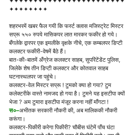
✦✦✦✦✦✦✦✦✦✦✦✦✦✦✦✦✦✦✦✦✦✦✦✦
✦✦✦✦✦✦✦✦
शहरभरमें खबर फैल गयी कि फर्स्ट क्लास मजिस्ट्रेट मिस्टर
सप्रू ५५० रुपये मासिकपर लात मारकर फकीर हो गये।
बँगलेके द्वारपर एक इमलीके वृक्षके नीचे, एक कम्बलपर डिप्टी
कलक्टर फकीरी-वेषमें बैठे हैं।
बात-की-बातमें अँग्रेज कलक्टर साहब, सुपरिंटेंडेंट पुलिस,
जिलेके शेष तीन डिप्टी कलक्टर और कोतवाल साहब
घटनास्थलपर जा पहुंचे।
कलक्टर-वेल मिस्टर सप्रू ! टुमको क्या हो गया? टुम
कलेक्टरीके वास्ते नामजद हो गया है। टुमने यह इसटीपा क्यों
भेजा ? अम टुमारा इसटीपा मंजूर करना नहीं माँगटा !
स०–
अभीतक सरकारी नौकरी की, अब मालिककी नौकरी
करूंगा।
कलक्टर-पिकीरी करेगा पिकीरी? चौबीस घंटेमें पाँच घंटा