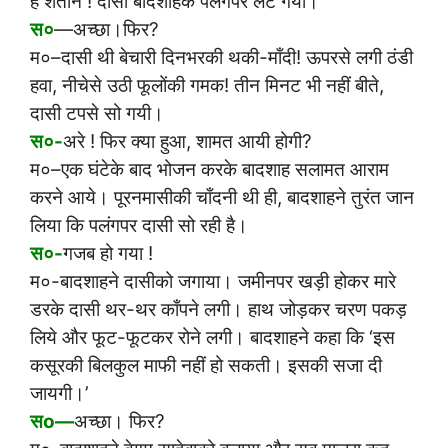
है शैतान ! दासी बादशाहके पलंगपर लेट गयी।
स०
—अच्छा।फिर?
म०–दासी थी बेचारी दिनभरकी थकी-माँदी! ऊपरसे लगी ठंडी
हवा, नीचेसे उठी फूलोंकी गमक! तीन मिनट भी नहीं बीते,
दासी टपसे सो गयी।
स०-
अरे ! फिर क्या हुआ, शामत आयी होगी?
म०–एक घंटेके बाद भोजन करके बादशाह सलामत आराम
करने आये। पूरनमासीकी चाँदनी थी ही, बादशाहने तुरंत जान
लिया कि पलंगपर दासी सो रही है।
स०-
गजब हो गया !
म०-बादशाहने दासीको जगाया। जमीनपर खड़ी होकर मारे
डरके दासी थर-थर काँपने लगी। हाथ जोड़कर चरण पकड़
लिये और फूट-फूटकर रोने लगी। बादशाहने कहा कि ‘इस
कसूरकी बिलकुल माफी नहीं हो सकती। इसकी सजा दी
जायगी।’
सo—
अच्छा। फिर?