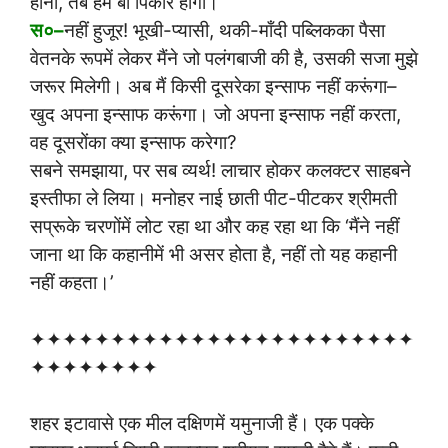
होना, तब हम बी पिकीर होगा।
स०–
नहीं हुजूर! भूखी-प्यासी, थकी-माँदी पब्लिकका पैसा
वेतनके रूपमें लेकर मैंने जो पलंगबाजी की है, उसकी सजा मुझे
जरूर मिलेगी। अब मैं किसी दूसरेका इन्साफ नहीं करूंगा–
खुद अपना इन्साफ करूंगा। जो अपना इन्साफ नहीं करता,
वह दूसरोंका क्या इन्साफ करेगा?
सबने समझाया, पर सब व्यर्थ! लाचार होकर कलक्टर साहबने
इस्तीफा ले लिया। मनोहर नाई छाती पीट-पीटकर श्रीमती
सप्रूके चरणोंमें लोट रहा था और कह रहा था कि ‘मैंने नहीं
जाना था कि कहानीमें भी असर होता है, नहीं तो यह कहानी
नहीं कहता।’
✦✦✦✦✦✦✦✦✦✦✦✦✦✦✦✦✦✦✦✦✦✦✦✦
✦✦✦✦✦✦✦✦
शहर इटावासे एक मील दक्षिणमें यमुनाजी हैं। एक पक्के