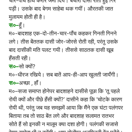
चार-पाँच हाथ करारे जमा दिये। बेचारी दासी रोती हुई गिर
पड़ी। उसके बाद बेगम साहेबा थक गयीं। औरतकी जात
मुलायम होती ही है।
स०–
हूँ।
म०-बादशाह एक-दो-तीन-चार-पाँच कहकर गिनती गिनने
लगे। तीस बेंततक दासी जोर-जोरसे रोती रही, परंतु उसके
बाद दासीकी मति पलट गयी। तीससे साठतक दासी खूब
हँसती रही।
स०–
सो क्यों?
म०-धीरज रखिये। सब बातें आप-ही-आप खुलती जायँगी।
स०–
अच्छा , हाँ।
म०–सजा समाप्त होनेपर बादशाहने दासीसे पूछा कि ‘तू पहले
रोयी क्यों और पीछे हँसी क्यों?’ दासीने कहा कि ‘चोटके कारण
रोयी थी, परंतु जब यह समझमें आया कि मैंने एक घंटा पलंगपर
बिताया तब तो साठ बेंत लगे और बादशाह सलामत रातभर
सोते हैं सो इनकी न मालूम क्या दशा होगी। पलंगकी सजासे