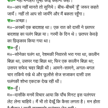
स०–
नहीं मनोहर! तुम्हीं कोई कहानी कहो।
म०–आप नहीं मानते तो सुनिये। बीच-बीचमें ‘हूँ’ जरूर कहते
जायँ। नहीं तो आप सो जायँगे और मैं बकता रहूँगा।
स०–
अच्छा।
म०–अरबमें एक बादशाह था। एक रात को दासी ने छतपर
बादशाह का पलंग बिछा या। गरमी के दिन थे। छतपर केवड़े
का छिड़काव किया गया था।
स०
–हूँ।
म०–सोनेका पलंग था, रेशमकी निवारसे भरा गया था, कालीन
बिछा था, उसपर गद्दा बिछा था; फिर एक कालीन बिछा था;
उसपर सफेद चद्दर बिछी थी। आमने-सामने, अगल-बगल
चार तकिये रखे थे और फूलोंसे सेज सजाकर दासी उस
पलंगकी शोभा एकटक देख रही थी।
स०
–हूँ।
म०–दासीके मनमें विचार आया कि पाँच मिनट इस पलंगपर
लेट लेना चाहिये। मैं भी तो देखूँ कि कैसा लगता है। मन होता