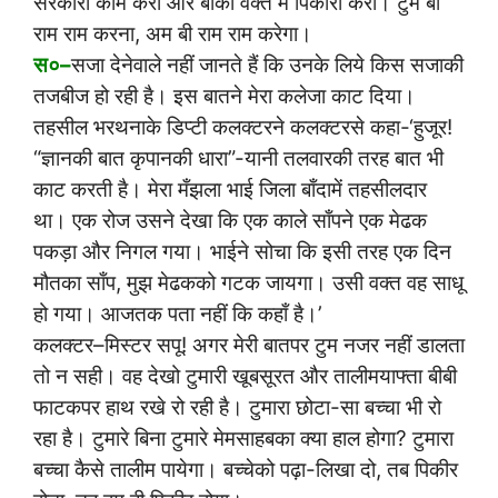
सरकारी काम करो और बाकी वक्त में पिकीरी करो। टुम बी
राम राम करना, अम बी राम राम करेगा।
स०–
सजा देनेवाले नहीं जानते हैं कि उनके लिये किस सजाकी
तजबीज हो रही है। इस बातने मेरा कलेजा काट दिया।
तहसील भरथनाके डिप्टी कलक्टरने कलक्टरसे कहा-‘हुजूर!
“ज्ञानकी बात कृपानकी धारा”-यानी तलवारकी तरह बात भी
काट करती है। मेरा मँझला भाई जिला बाँदामें तहसीलदार
था। एक रोज उसने देखा कि एक काले साँपने एक मेढक
पकड़ा और निगल गया। भाईने सोचा कि इसी तरह एक दिन
मौतका साँप, मुझ मेढकको गटक जायगा। उसी वक्त वह साधू
हो गया। आजतक पता नहीं कि कहाँ है।’
कलक्टर–मिस्टर सपू! अगर मेरी बातपर टुम नजर नहीं डालता
तो न सही। वह देखो टुमारी खूबसूरत और तालीमयाफ्ता बीबी
फाटकपर हाथ रखे रो रही है। टुमारा छोटा-सा बच्चा भी रो
रहा है। टुमारे बिना टुमारे मेमसाहबका क्या हाल होगा? टुमारा
बच्चा कैसे तालीम पायेगा। बच्चेको पढ़ा-लिखा दो, तब पिकीर