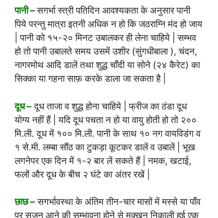
पानी –
सगर्भा स्त्री पतिदिन आवश्यकता के अनुसार पानी
पिये परन्तु मात्रा इतनी अधिक न हो कि जठराग्नि मंद हो जाय
| पानी को १५-२० मिनट उबालकर ही लेना चाहिये | सम्भव
हो तो पानी उबालते समय उसमें उशीर (सुंगधीबाला ), चंदन,
नागरमोथ आदि डालें तथा शुद्ध चाँदी या सोने (२४ कैरेट) का
सिक्का या गहना साफ़ करके डाला जा सकता है |
दूध –
दूध ताजा व शुद्ध होना चाहिये | फ्रीज का ठंडा दूध
योग्य नहीं हैं | यदि दूध पचता न हो या वायु होती हो तो २००
मि.ली. दूध में १०० मि.ली. पानी के साथ १० नग वायविडंग व
१ से.मी. लम्बा सौंठ का टुकड़ा कूटकर डालें व उबालें | भूख
लगनेपर एक दिन में १-२ बार लें सकते हैं | नमक, खटाई,
फलों और दूध के बीच २ घंटे का अंतर रखें |
छाछ –
सगर्भावस्था के अंतिम तीन-चार मासों में मस्से या पाँव
पर सूजन आने की सम्भावना होने से मक्खन निकाली हुई एक