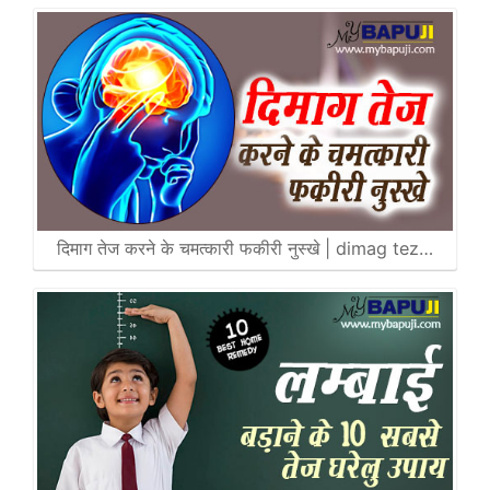
दिमाग तेज करने के चमत्कारी फकीरी नुस्खे | dimag tez…