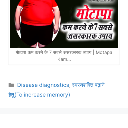
मोटापा कम करने के 7 सबसे असरकारक उपाय | Motapa
Kam…
Categories
Disease diagnostics
,
स्मरणशक्ति बढ़ाने
हेतु(To increase memory)