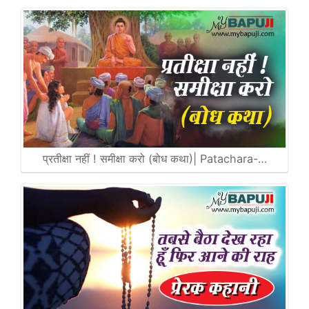
प्रतीक्षा नहीं ! समीक्षा करो (बोध कथा)| Patachara-…