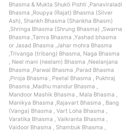
Bhasma & Mukta Shukti Pishti ,Panaviraladi
Bhasma ,Roupya (Rajat) Bhasma (Silver
Ash), Shankh Bhasma (Shankha Bhasm)
,Shringa Bhasma (Shrung Bhasma) ,Swarna
Bhasma ,Tamra Bhasma ,Yashad bhasma
or Jasad Bhasma ,Jahar mohra Bhasma
,Trivanga (tribang) Bhasma, Naga Bhasma
, Neel mani (neelam) Bhasma ,Neelanjana
Bhasma ,Parwal Bhasma ,Parad Bhasma
,Piroja Bhasma , Peetal Bhasma , Pukhraj
Bhasma ,Madhu mandur Bhasma ,
Mandoor Mashik Bhasma , Mala Bhasma ,
Manikya Bhasma ,Rajavart Bhasma , Bang
(Vanga) Bhasma , Vart Loha Bhasma ,
Varatika Bhasma , Vaikranta Bhasma ,
Vaidoor Bhasma , Shambuk Bhasma ,