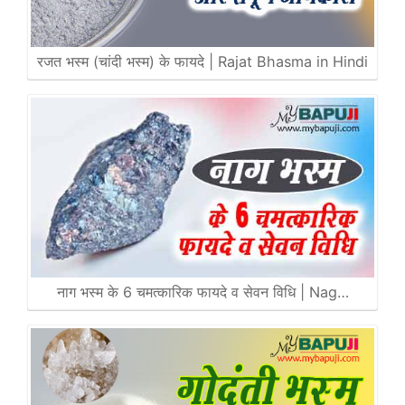
रजत भस्म (चांदी भस्म) के फायदे | Rajat Bhasma in Hindi
नाग भस्म के 6 चमत्कारिक फायदे व सेवन विधि | Nag…