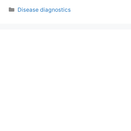
Categories
Disease diagnostics