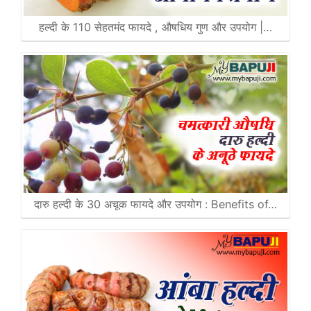
हल्दी के 110 सेहतमंद फायदे , औषधिय गुण और उपयोग |…
दारु हल्दी के 30 अचूक फायदे और उपयोग : Benefits of…