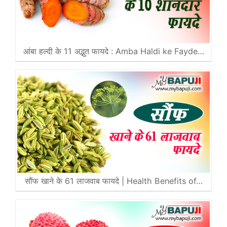
आंबा हल्दी के 11 अद्भुत फायदे : Amba Haldi ke Fayde…
सौंफ खाने के 61 लाजवाब फायदे | Health Benefits of…