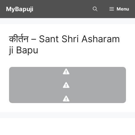
Skip
MyBapuji
Menu
to
content
कीर्तन – Sant Shri Asharam
ji Bapu