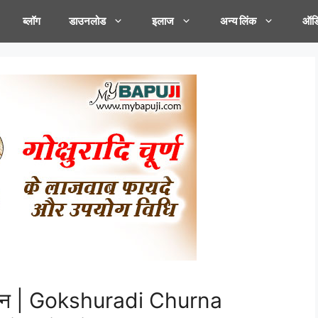
ब्लॉग
डाउनलोड
इलाज
अन्य लिंक
ऑडि
नुकसान | Gokshuradi Churna