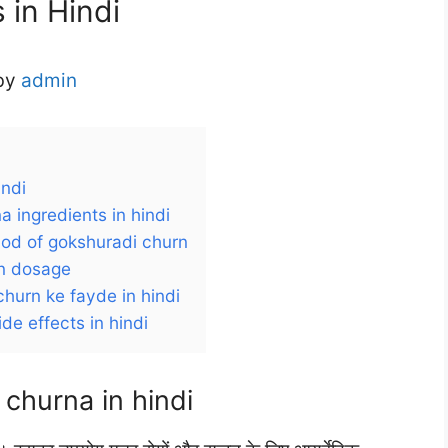
 in Hindi
 by
admin
hindi
urna ingredients in hindi
 method of gokshuradi churn
urn dosage
di churn ke fayde in hindi
 side effects in hindi
adi churna in hindi