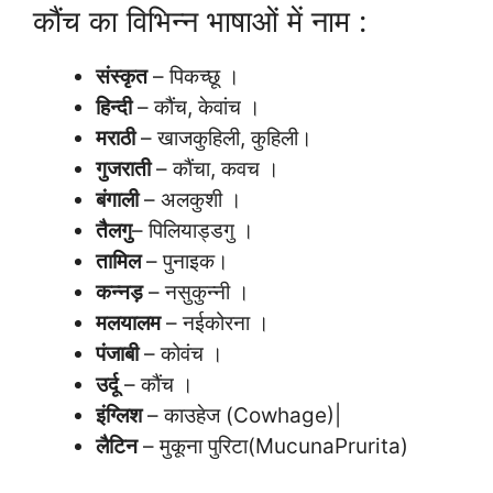
कौंच का विभिन्न भाषाओं में नाम :
संस्कृत
– पिकच्छू ।
हिन्दी
– कौंच, केवांच ।
मराठी
– खाजकुहिली, कुहिली।
गुजराती
– कौंचा, कवच ।
बंगाली
– अलकुशी ।
तैलगु
– पिलियाड्डगु ।
तामिल
– पुनाइक।
कन्नड़
– नसुकुन्नी ।
मलयालम
– नईकोरना ।
पंजाबी
– कोवंच ।
उर्दू
– कौंच ।
इंग्लिश
– काउहेज (Cowhage)|
लैटिन
– मुकूना पुरिटा(MucunaPrurita)