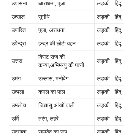
उपासना
आराधना, पूजा
लड़की
हिंदू
उत्खल
सुगंधि
लड़की
हिंदू
उपास्ति
पूजा, अराधना
लड़की
हिंदू
उपेन्द्रा
इन्द्र की छोटी बहन
लड़की
हिंदू
विराट राज की
उत्तरा
लड़की
हिंदू
कन्या,अभिमन्यु की पत्नी
उमंग
उल्लास, मनोवेग
लड़की
हिंदू
उत्पला
कमल का फल
लड़की
हिंदू
उमलोच
जिज्ञासु आंखों वाली
लड़की
हिंदू
उर्मि
तरंग, लहरें
लड़की
हिंदू
उद्गाता
सामवेद का रूप
लड़की
हिंदू