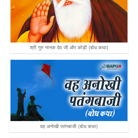
श्री गुरु नानक देव जी और कोड़ी (बोध कथा)
वह अनोखी पतंगबाजी (बोध कथा)