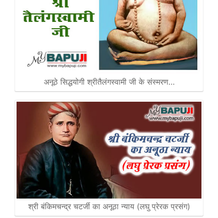
अनूठे सिद्धयोगी श्रीतैलंगस्वामी जी के संस्मरण…
श्री बंकिमचन्द्र चटर्जी का अनूठा न्याय (लघु प्रेरक प्रसंग)