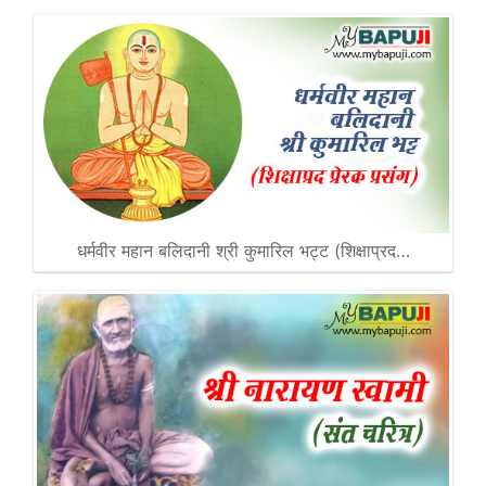
धर्मवीर महान बलिदानी श्री कुमारिल भट्ट (शिक्षाप्रद…