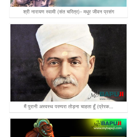
श्री नारायण स्वामी (संत चरित्र)- मधुर जीवन प्रसंग
मैं पुरानी अस्वस्थ परम्परा तोड़ना चाहता हूँ (प्रेरक…