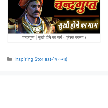
चन्द्रगुप्त | सुखी होने का मार्ग ( प्रेरक प्रसंग )
Categories
Inspiring Stories(बोध कथा)