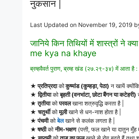
नुकसान |
Last Updated on November 19, 2019 
जानिये किन तिथियों में शास्त्रों ने 
me kya na khaye
ब्रम्हवैवर्त पुराण, ब्रम्ह खंड (२७.२९-३४) में आता है :
★
प्रतिप्रदा
को
कुष्मांड (कुम्हड़ा, पेठा)
न खायें क्यों
★
द्वितीया
को
बृहती (वनभांटा, छोटा बैंगन या कटेहरी)
ख
★
तृतीया
को
परवल
खाना शत्रुवृद्धि करता है |
★
चतुर्थी
को
मूली
खाने से धन-नाश होता है |
★
पंचमी
को
बेल
खाने से कलंक लगता है |
★
षष्ठी
को
नीम-भक्षण
(पत्ती, फल खाने या दातुन मुँह म
★
सप्तमी
को
ताड़ का फल
खाने से रोग बढ़ते हैं तथा 