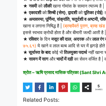
★
नवमी
को
लौकी
खाना गोमांस के सामान त्याज्य है |
★
एकादशी
को
शिम्बी (सेम)
,
द्वादशी
को
पूतिका (पोई
) 
★
अमावस्या, पूर्णिमा, संक्रांति, चतुर्दशी व अष्टमी, रवि
खाना व लगाना निषिद्ध है |
(ब्रम्हवैवर्त पुराण, ब्रम्ह 
इससे स्वभाव क्रोधी होता है और बीमारी जल्दी आती है |
★
रविवार
के दिन
मसूर की दाल
,
अदरक
और
लाल रंग 
७५.६१)
ये खाने व लाल बल्ब आदि से घर में झगड़े होते है
★
सूर्यास्त के बाद
कोई भी
तिलयुक्त पदार्थ
नहीं खाना 
★
सावन में साग
और
भादों में दही
का सेवन वर्जित है | क
श्रोत – ऋषि प्रसाद मासिक पत्रिका (Sant Sh
5
SHARES
Related Posts: