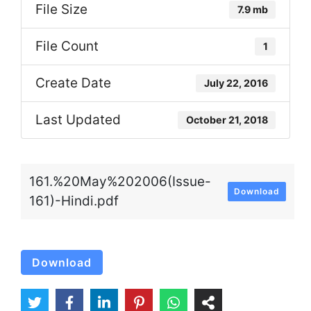
File Size
7.9 mb
File Count
1
Create Date
July 22, 2016
Last Updated
October 21, 2018
161.%20May%202006(Issue-
Download
161)-Hindi.pdf
Download