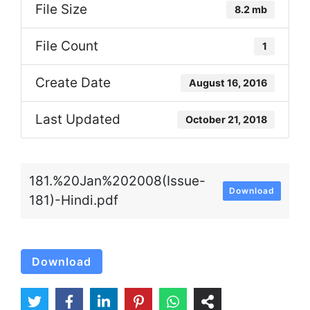
File Size
8.2 mb
File Count
1
Create Date
August 16, 2016
Last Updated
October 21, 2018
181.%20Jan%202008(Issue-
Download
181)-Hindi.pdf
Download