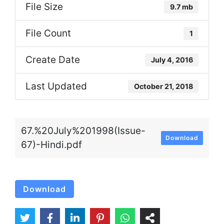
File Size
9.7 mb
File Count
1
Create Date
July 4, 2016
Last Updated
October 21, 2018
67.%20July%201998(Issue-
Download
67)-Hindi.pdf
Download