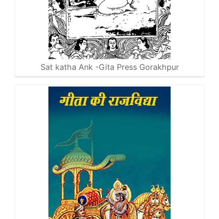
Sat katha Ank -Gita Press Gorakhpur