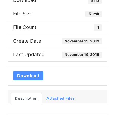
Download
5113
File Size
51 mb
File Count
1
Create Date
November 19, 2019
Last Updated
November 19, 2019
Download
Description
Attached Files