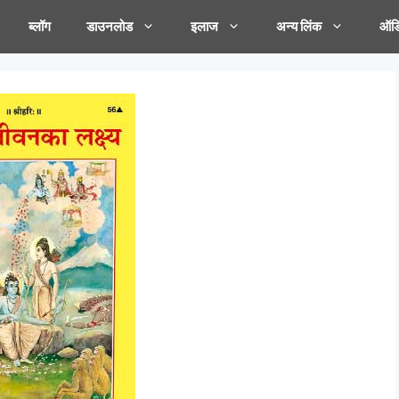
ब्लॉग
डाउनलोड
इलाज
अन्य लिंक
ऑडि