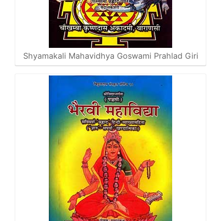
Shyamakali Mahavidhya Goswami Prahlad Giri