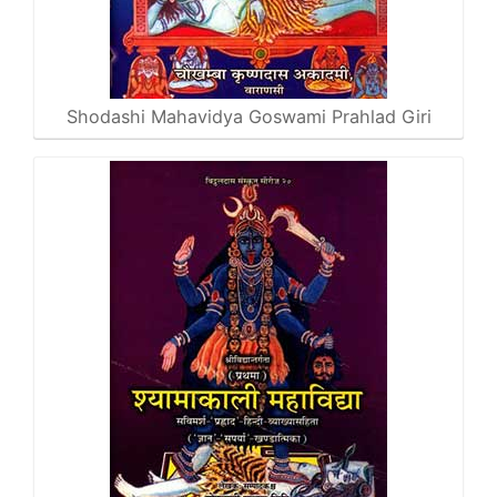
Shodashi Mahavidya Goswami Prahlad Giri