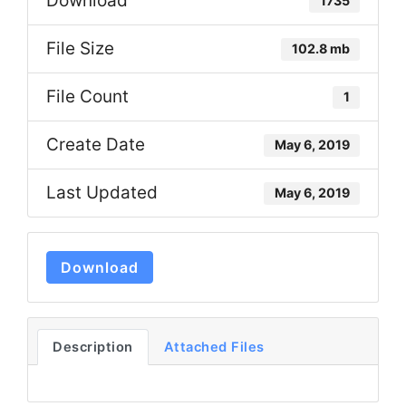
Download
1735
File Size
102.8 mb
File Count
1
Create Date
May 6, 2019
Last Updated
May 6, 2019
Download
Description
Attached Files