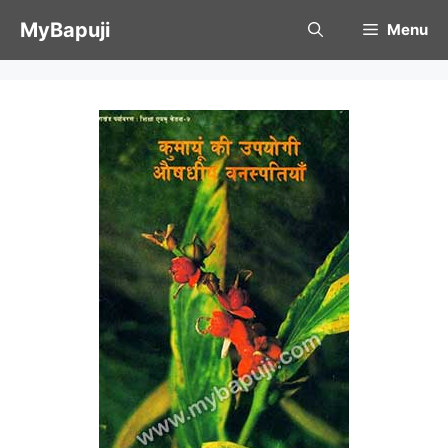
Skip
MyBapuji
Menu
to
content