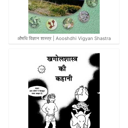
औषधि विज्ञान शास्त्र | Aooshdhi Vigyan Shastra