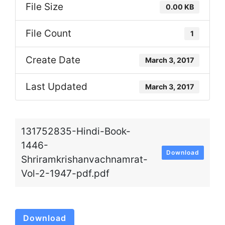
File Size
0.00 KB
File Count
1
Create Date
March 3, 2017
Last Updated
March 3, 2017
131752835-Hindi-Book-
1446-
Download
Shriramkrishanvachnamrat-
Vol-2-1947-pdf.pdf
Download