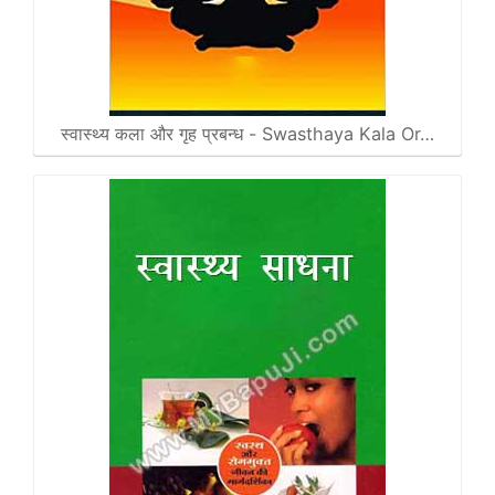
स्वास्थ्य कला और गृह प्रबन्ध - Swasthaya Kala Or…