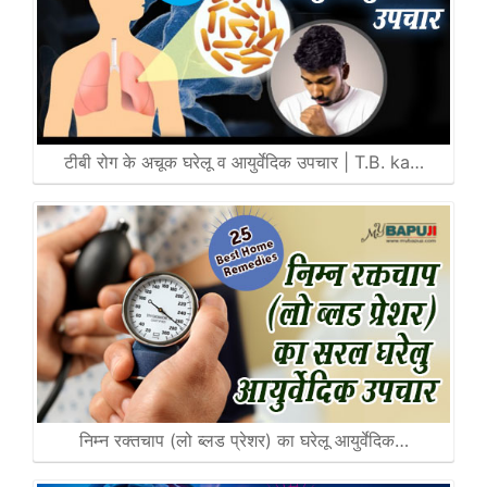
टीबी रोग के अचूक घरेलू व आयुर्वेदिक उपचार | T.B. ka…
निम्न रक्तचाप (लो ब्लड प्रेशर) का घरेलू आयुर्वेदिक…