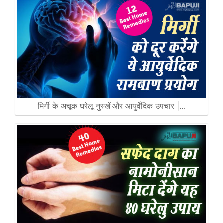
मिर्गी के अचूक घरेलू नुस्खें और आयुर्वेदिक उपचार |…