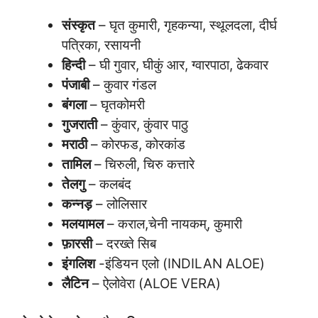
संस्कृत
– घृत कुमारी, गृहकन्या, स्थूलदला, दीर्घ
पत्रिका, रसायनी
हिन्दी
– घी गुवार, घीकुं आर, ग्वारपाठा, ढेकवार
पंजाबी
– कुवार गंडल
बंगला
– घृतकोमरी
गुजराती
– कुंवार, कुंवार पाठु
मराठी
– कोरफड, कोरकांड
तामिल
– चिरुली, चिरु कत्तारे
तेलगु
– कलबंद
कन्नड़
– लोलिसार
मलयामल
– कराल,चेनी नायकम्, कुमारी
फ़ारसी
– दरख्ते सिब
इंगलिश
-इंडियन एलो (INDILAN ALOE)
लैटिन
– ऐलोवेरा (ALOE VERA)