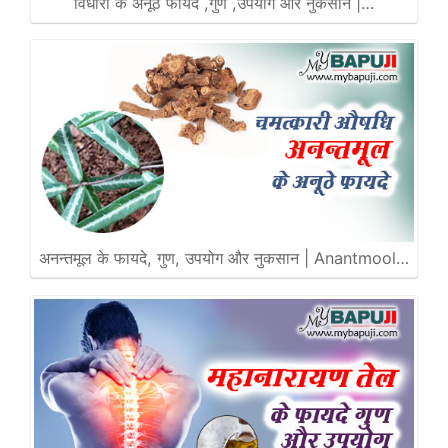
विधारा के अनूठे फायदे ,गुण ,उपयोग और नुकसान |…
अनन्तमूल के फायदे, गुण, उपयोग और नुकसान | Anantmool…