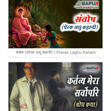
संतोष (प्रेरक लघु कहानी) | Prerak Laghu Kahani