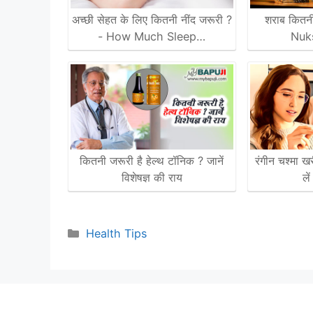
अच्छी सेहत के लिए कितनी नींद जरूरी ?
शराब कितन
- How Much Sleep…
Nuks
कितनी जरूरी है हेल्थ टॉनिक ? जानें
रंगीन चश्मा ख
विशेषज्ञ की राय
ले
Categories
Health Tips