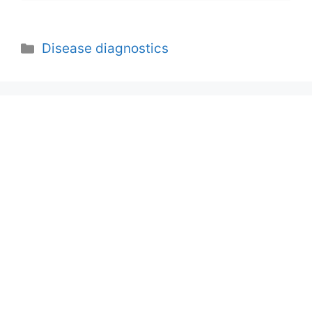
Categories
Disease diagnostics