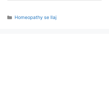
Categories
Homeopathy se Ilaj