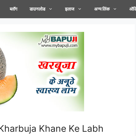
ब्लॉग
डाउनलोड
इलाज
अन्य लिंक
ऑडि
ाभ – Kharbuja Khane Ke Labh