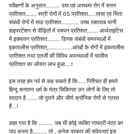
परीक्षणों के अनुसार……… दमा एवं अस्थमा रोग में सत्तर
प्रतिशत……. स्त्री रोगों में 65 प्रतिशत…..त्वचा एवं चिंता
संबंधी रोगों में साठ प्रतिशत……….. उच्च रक्तदाब यानी
हाइपरटेंशन से पीड़ितों में पचपन प्रतिशत……. आर्थराइटिस
में इक्यावन प्रतिशत…….. डिस्क संबंधी समस्याओं में
इकतालीस प्रतिशत,……………आंखों के रोगों में इकतालीस
प्रतिशत तथा एलर्जी की विविध अवस्थाओं में चालीस
प्रतिशत का औसत लाभ हुआ….!
इस तरह हम गर्व से कह सकते हैं कि….. निश्चित ही हमारे
हिन्दू सनातन धर्म के मंत्र चिकित्सा उन लोगों के लिए तो
वरदान है …… जो पुराने और जीर्ण क्रॉनिक रोगों से ग्रस्त
हैं…!
कहा गया है कि ……… जब भी कोई व्यक्ति गायत्री मंत्र का
पाठ करता है……… तो , अनेक प्रकार की संवेदनाएं इस