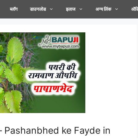
ब्लॉग
डाउनलोड
इलाज
अन्य लिंक
ऑडि
यदे – Pashanbhed ke Fayde in