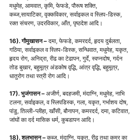
मधुमेह, आमवात, कृमि, फेफडे, पौरूष शक्ति,
कब्ज,सायाटिका, वृक्कविकार, सर्वाइकल व स्लिप-डिस्क,
रक्त संचरण, उदरविकार, आँत, पृष्ठदेश आदि।
16). गौमुखासन –
दमा, फेफडे, कमरदर्द, हृदय दुर्बलता,
गठिया, सर्वाइकल व स्लिप-डिस्क, सन्धिवात, मधुमेह, यकृत,
हृदय रोग, अनिद्रा, रीढ का टेढापन, गुर्दे, स्वप्नदोष, गर्दन
तोड बुखार, बहुमूत्र अंडकोष वृद्धि, आंत्र वृद्धि, बहुमूत्र,
धातुरोग तथा स्त्री रोग आदि।
17). भुजंगासन –
अजीर्ण, बदहजमी, मंदाग्नि, मधुमेह, नाभि
टलना, सर्वाइकल, व स्लिपडिस्क, गला, यकृत, गर्भाशय दोष,
पांडु, तिल्ली-प्लीहा, खाँसी, बौनापन, कमरदर्द, दमा, कटिवात,
जांघों का दर्द मासिक धर्म, कुबडापन आदि।
18). शलभासन –
कब्ज, मंदाग्नि, यकृत, रीढ तथा कमर का