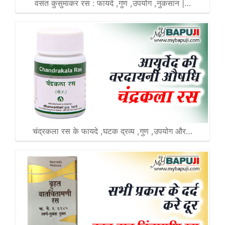
वसंत कुसुमाकर रस : फायदे ,गुण ,उपयोग ,नुकसान |…
चंद्रकला रस के फायदे ,घटक द्रव्य ,गुण ,उपयोग और…