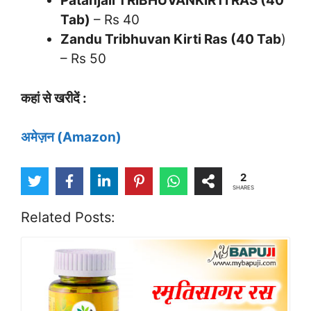
Patanjali TRIBHUVANKIRTI RAS (40
Tab)
– Rs 40
Zandu Tribhuvan Kirti Ras (40 Tab
)
– Rs 50
कहां से खरीदें :
अमेज़न (Amazon)
2
SHARES
Related Posts: