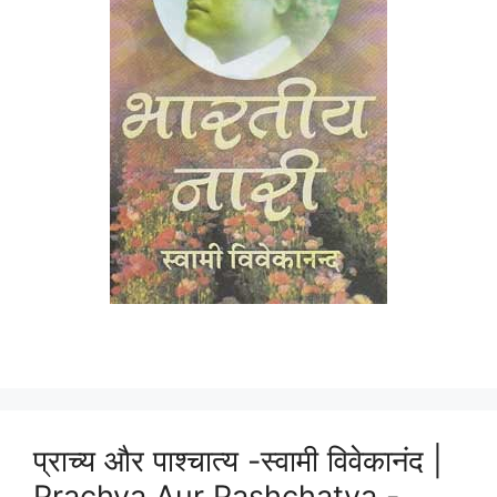
प्राच्य और पाश्चात्य -स्वामी विवेकानंद |
Prachya Aur Pashchatya -