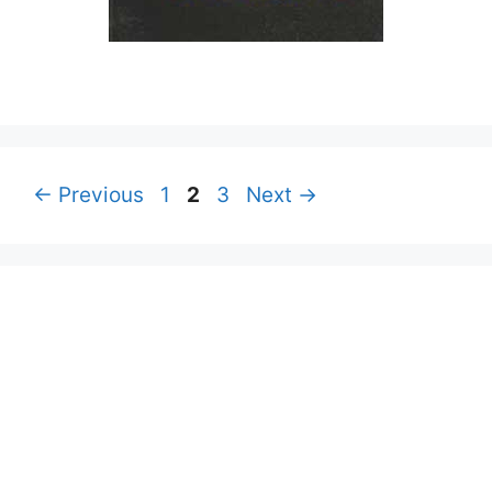
Page
Page
Page
←
Previous
1
2
3
Next
→