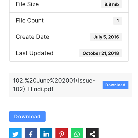
File Size
8.8 mb
File Count
1
Create Date
July 5, 2016
Last Updated
October 21, 2018
102.%20June%202001(Issue-
Download
102)-Hindi.pdf
Download