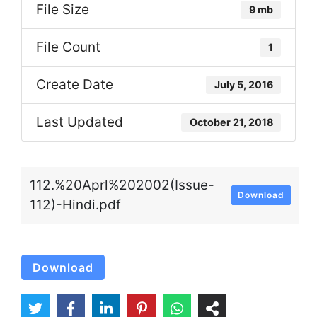
File Size
9 mb
File Count
1
Create Date
July 5, 2016
Last Updated
October 21, 2018
112.%20Aprl%202002(Issue-
Download
112)-Hindi.pdf
Download