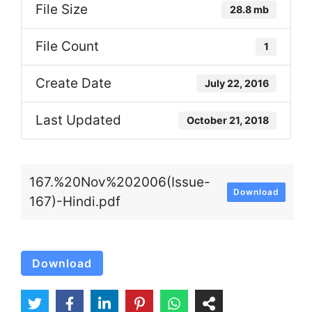
File Size
28.8 mb
File Count
1
Create Date
July 22, 2016
Last Updated
October 21, 2018
167.%20Nov%202006(Issue-
Download
167)-Hindi.pdf
Download