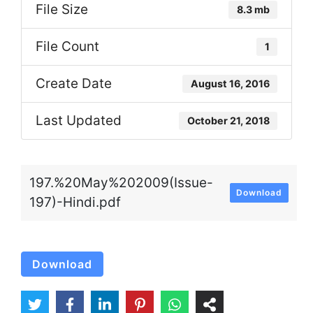
File Size
8.3 mb
File Count
1
Create Date
August 16, 2016
Last Updated
October 21, 2018
197.%20May%202009(Issue-
Download
197)-Hindi.pdf
Download