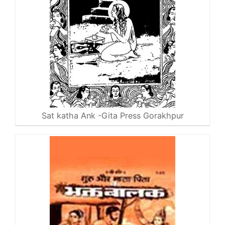
Sat katha Ank -Gita Press Gorakhpur