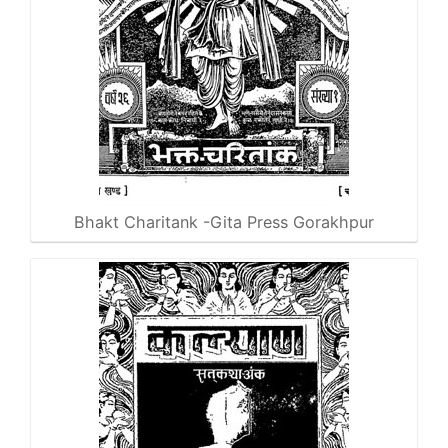
Bhakt Charitank -Gita Press Gorakhpur