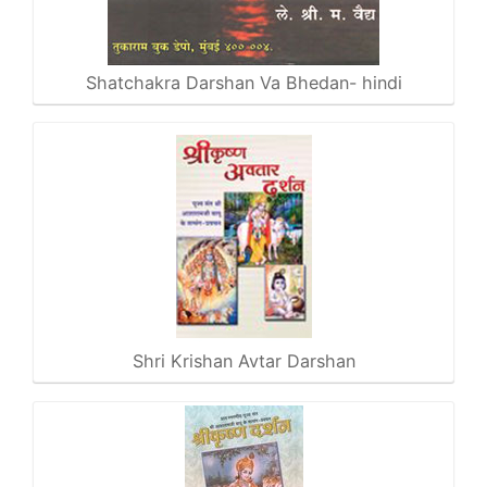
Shatchakra Darshan Va Bhedan- hindi
Shri Krishan Avtar Darshan